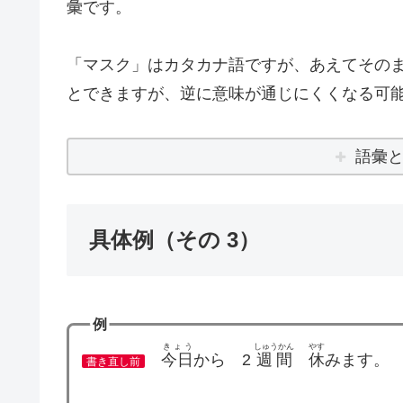
彙です。
「マスク」はカタカナ語ですが、あえてその
とできますが、逆に意味が通じにくくなる可
語彙
具体例（その 3）
例
きょう
しゅうかん
やす
今日
から 2
週間
休
みます。
書き直し前