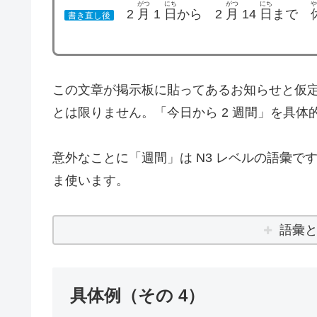
がつ
にち
がつ
にち
2
月
1
日
から 2
月
14
日
まで
書き直し後
この文章が掲示板に貼ってあるお知らせと仮
とは限りません。「今日から 2 週間」を具体
意外なことに「週間」は N3 レベルの語彙
ま使います。
語彙
具体例（その 4）