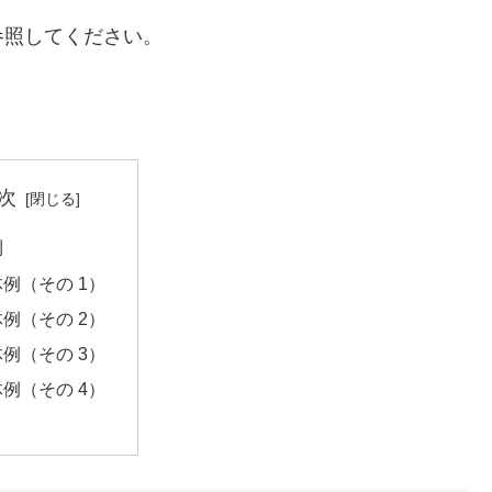
参照してください。
次
則
例（その 1）
例（その 2）
例（その 3）
例（その 4）