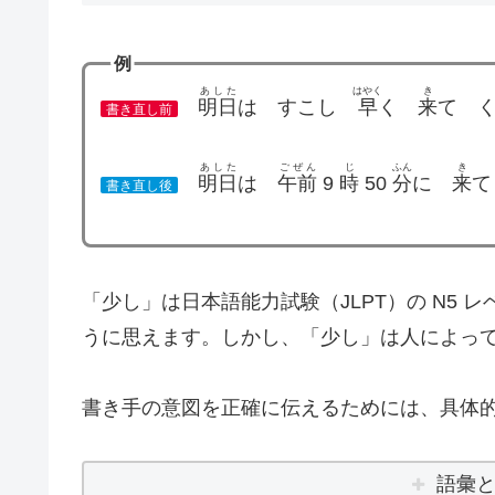
例
あした
はやく
き
明日
は すこし
早
く
来
て 
書き直し前
あした
ごぜん
じ
ふん
き
明日
は
午前
9
時
50
分
に
来
て
書き直し後
「少し」は日本語能力試験（JLPT）の N5
うに思えます。しかし、「少し」は人によっ
書き手の意図を正確に伝えるためには、具体
語彙