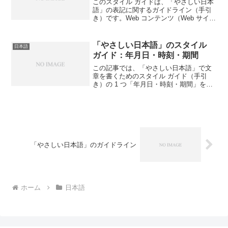
このスタイル ガイドは、「やさしい日本
語」の表記に関するガイドライン（手引
き）です。Web コンテンツ（Web サイト
やブログ記事など）を書くときに適用し
ます。このスタイル ガイドラインは、当
Web サイトの管理人がブログ記事を書く
「やさしい日本語」のスタイル
日本語
ために...
ガイド：年月日・時刻・期間
この記事では、「やさしい日本語」で文
章を書くためのスタイル ガイド（手引
き）の 1 つ「年月日・時刻・期間」を解
説します。ところどころにある「語彙と
文法を確認する」をクリックすると、直
近の書き直しで使った語彙と文法を確認
することができます。...
「やさしい日本語」のガイドライン
ホーム
日本語